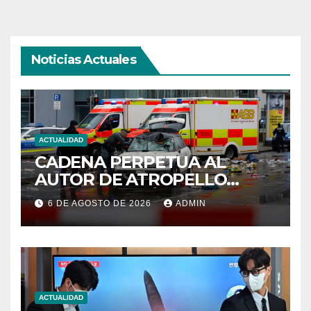
Noticias Actuales
ACTUALIDAD
CADENA PERPETUA AL
AUTOR DE ATROPELLO
MASIVO EN MÚNICH 2025
6 DE AGOSTO DE 2026
ADMIN
ACTUALIDAD