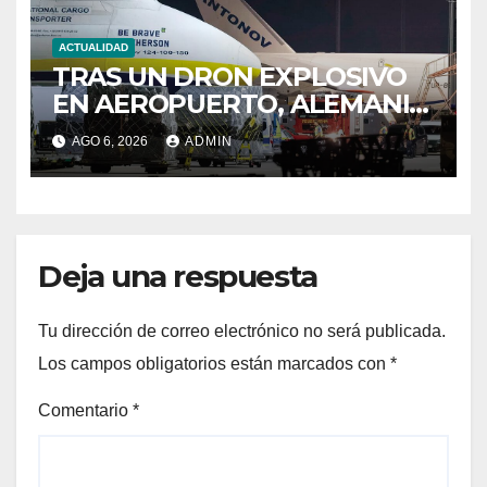
ACTUALIDAD
TRAS UN DRON EXPLOSIVO
EN AEROPUERTO, ALEMANIA
BUSCA OTRO
AGO 6, 2026
ADMIN
Deja una respuesta
Tu dirección de correo electrónico no será publicada.
Los campos obligatorios están marcados con
*
Comentario
*