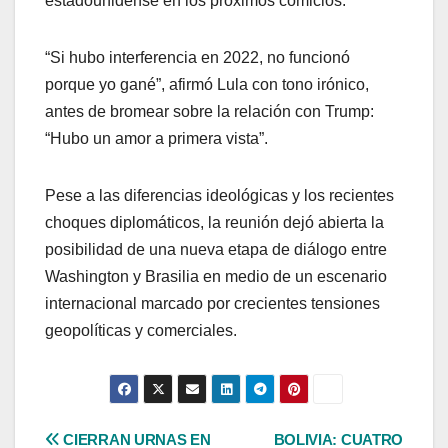
estadounidense en los próximos comicios.
“Si hubo interferencia en 2022, no funcionó
porque yo gané”, afirmó Lula con tono irónico,
antes de bromear sobre la relación con Trump:
“Hubo un amor a primera vista”.
Pese a las diferencias ideológicas y los recientes
choques diplomáticos, la reunión dejó abierta la
posibilidad de una nueva etapa de diálogo entre
Washington y Brasilia en medio de un escenario
internacional marcado por crecientes tensiones
geopolíticas y comerciales.
Navegación
CIERRAN URNAS EN
BOLIVIA: CUATRO