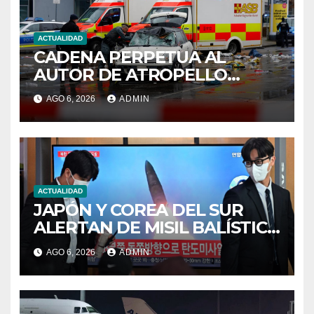
ACTUALIDAD
CADENA PERPETUA AL
AUTOR DE ATROPELLO
MASIVO EN MÚNICH 2025
AGO 6, 2026
ADMIN
ACTUALIDAD
JAPÓN Y COREA DEL SUR
ALERTAN DE MISIL BALÍSTICO
NORCOREANO
AGO 6, 2026
ADMIN