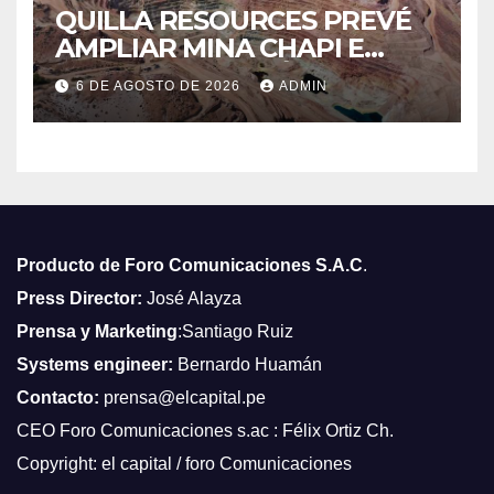
QUILLA RESOURCES PREVÉ
AMPLIAR MINA CHAPI E
INICIAR EXPANSIÓN A FINES
6 DE AGOSTO DE 2026
ADMIN
DEL 2029
Producto de Foro Comunicaciones S.A.C
.
Press Director:
José Alayza
Prensa y Marketing
:Santiago Ruiz
Systems engineer:
Bernardo Huamán
Contacto:
prensa@elcapital.pe
CEO Foro Comunicaciones s.ac : Félix Ortiz Ch.
Copyright: el capital / foro Comunicaciones