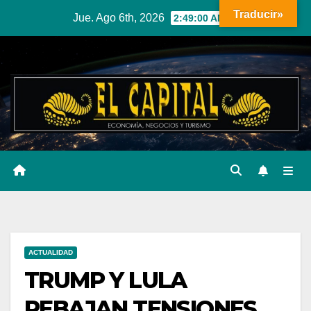
Ir
Traducir»
Jue. Ago 6th, 2026
2:49:01 AM
al
contenido
ACTUALIDAD
TRUMP Y LULA
REBAJAN TENSIONES