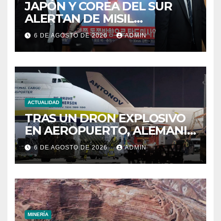
JAPÓN Y COREA DEL SUR
ALERTAN DE MISIL
BALÍSTICO NORCOREANO
6 DE AGOSTO DE 2026
ADMIN
ACTUALIDAD
TRAS UN DRON EXPLOSIVO
EN AEROPUERTO, ALEMANIA
BUSCA OTRO
6 DE AGOSTO DE 2026
ADMIN
MINERÍA