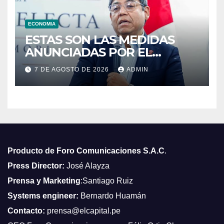
ECONOMIA
ESTAS SON LAS MEDIDAS
ANUNCIADAS POR EL
MINISTERIO DE ECONOMÍA Y
7 DE AGOSTO DE 2026
ADMIN
FINANZAS
Producto de Foro Comunicaciones S.A.C
.
Press Director:
José Alayza
Prensa y Marketing
:Santiago Ruiz
Systems engineer:
Bernardo Huamán
Contacto:
prensa@elcapital.pe