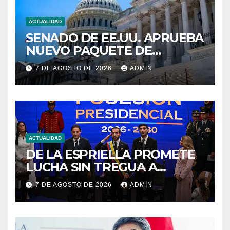
ACTUALIDAD
SENADO DE EE.UU. APRUEBA
NUEVO PAQUETE DE
SANCIONES A RUSIA
7 DE AGOSTO DE 2026
ADMIN
ACTUALIDAD
DE LA ESPRIELLA PROMETE
LUCHA SIN TREGUA A
«NARCOTERRORISMO»
7 DE AGOSTO DE 2026
ADMIN