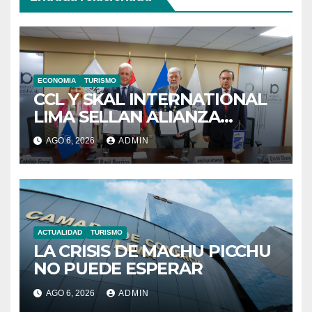
ECONOMIA
TURISMO
CCL Y SKAL INTERNATIONAL
LIMA SELLAN ALIANZA
ESTRATÉGICA PARA
AGO 6, 2026
ADMIN
IMPULSAR EL TURISMO
PERUANO EN EL MUNDO
ACTUALIDAD
TURISMO
LA CRISIS DE MACHU PICCHU
NO PUEDE ESPERAR
AGO 6, 2026
ADMIN